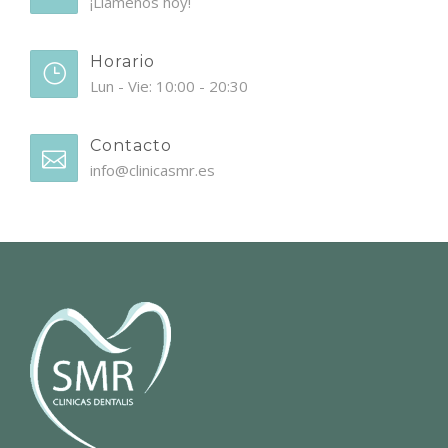
¡Llámenos hoy!
Horario
Lun - Vie: 10:00 - 20:30
Contacto
info@clinicasmr.es