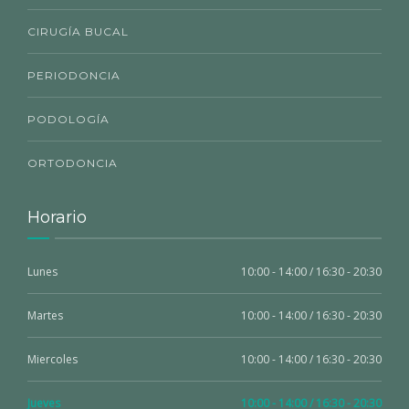
CIRUGÍA BUCAL
PERIODONCIA
PODOLOGÍA
ORTODONCIA
Horario
Lunes
10:00 - 14:00 / 16:30 - 20:30
Martes
10:00 - 14:00 / 16:30 - 20:30
Miercoles
10:00 - 14:00 / 16:30 - 20:30
Jueves
10:00 - 14:00 / 16:30 - 20:30