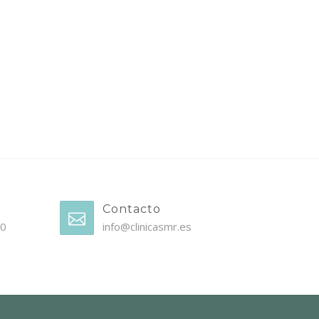
Contacto
30
info@clinicasmr.es