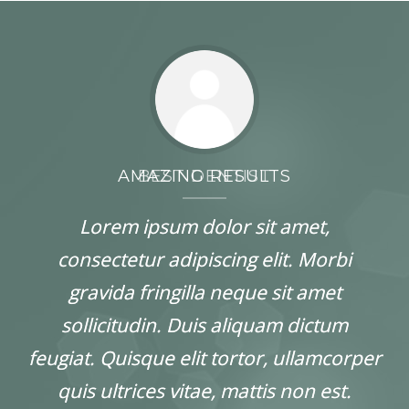
AMAZING RESULTS
BEST DENTIST
Lorem ipsum dolor sit amet,
Lorem ipsum dolor sit amet,
consectetur adipiscing elit. Morbi
consectetur adipiscing elit. Morbi
gravida fringilla neque sit amet
gravida fringilla neque sit amet
sollicitudin. Duis aliquam dictum
sollicitudin. Duis aliquam dictum
feugiat. Quisque elit tortor, ullamcorper
feugiat. Quisque elit tortor, ullamcorper
quis ultrices vitae, mattis non est.
quis ultrices vitae, mattis non est.