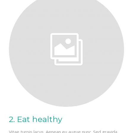
2. Eat healthy
Vitae turpis lacus. Aenean eu augue nunc. Sed gravida