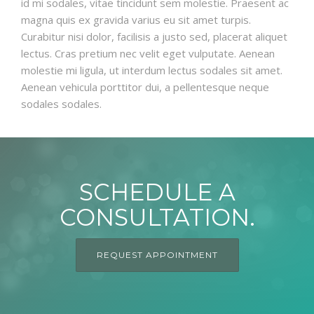
id mi sodales, vitae tincidunt sem molestie. Praesent ac
magna quis ex gravida varius eu sit amet turpis.
Curabitur nisi dolor, facilisis a justo sed, placerat aliquet
lectus. Cras pretium nec velit eget vulputate. Aenean
molestie mi ligula, ut interdum lectus sodales sit amet.
Aenean vehicula porttitor dui, a pellentesque neque
sodales sodales.
SCHEDULE A
CONSULTATION.
REQUEST APPOINTMENT