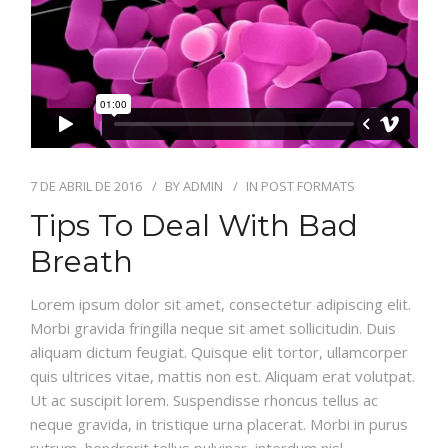
7 DE ABRIL DE 2016
BY
ADMIN
IN
POST FORMATS
Tips To Deal With Bad
Breath
Lorem ipsum dolor sit amet, consectetur adipiscing elit.
Morbi gravida fringilla neque sit amet sollicitudin. Duis
aliquam dictum feugiat. Quisque elit tortor, ullamcorper
quis ultrices vitae, mattis non est. Aliquam erat volutpat.
Ut ac suscipit lorem. Suspendisse rhoncus tellus ac
neque gravida, in tristique urna placerat. Morbi in purus