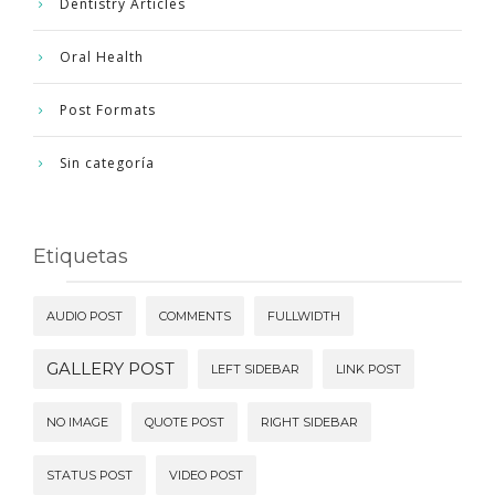
Dentistry Articles
Oral Health
Post Formats
Sin categoría
Etiquetas
AUDIO POST
COMMENTS
FULLWIDTH
GALLERY POST
LEFT SIDEBAR
LINK POST
NO IMAGE
QUOTE POST
RIGHT SIDEBAR
STATUS POST
VIDEO POST